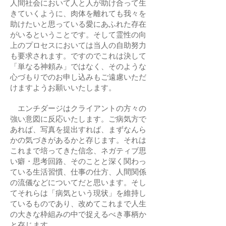
人間社会において人と人が助け合って生
きていくように、肉体を離れても我々を
助けたいと思っている愛にあふれた存在
がいるということです。そして霊性の向
上のプロセスにおいては当人の自助努力
も要求されます。ですのでこれは決して
「単なる神頼み」ではなく、そのような
心づもりでのお申し込みもご遠慮いただ
けますようお願いいたします。
エンチダージはクライアントの方々の
強い意図に反応いたします。ご病気方で
あれば、写真を提出すれば、まずなんら
かの気づきがあるかと存じます。それは
これまで培ってきた信念、ネガティブ思
い癖・思考回路、そのことと深く関わっ
ている生活習慣、仕事の仕方、人間関係
の流儀などについてだと思います。そし
てそれらは「病気という現状」を維持し
ているものであり、改めてこれまで人生
の大きな枠組みの中で捉えるべき事柄か
と存じます。