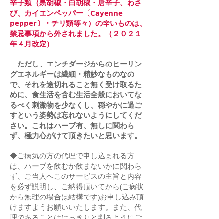
辛子類（黒胡椒・白胡椒・唐辛子、わさ
び、カイエンペッパー〔Cayenne
pepper〕・チリ類等々）の辛いものは、
禁忌事項から外されました。（２０２１
年４月改定）
ただし、エンチダージからのヒーリン
グエネルギーは繊細・精妙なものなの
で、それを途切れること無く受け取るた
めに、食生活を含む生活全般においてな
るべく刺激物を少なくし、穏やかに過ご
すという姿勢は忘れないようにしてくだ
さい。これはハーブ有、無しに関わら
ず、極力心がけて頂きたいと思います。
◆ご病気の方の代理で申し込まれる方
は、ハーブを飲むか飲まないかに関わら
ず、ご当人へこのサービスの主旨と内容
を必ず説明し、ご納得頂いてから(ご病状
から無理の場合は結構です)お申し込み頂
けますようお願いいたします。また、代
理であることははっきりと判るようにご