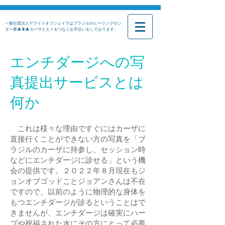
一般社団法人デライトオブシェイラはブラジルのヒーリングセン
ターCASAカーサと人々をつなぐお手伝いをしております。​
エンチダージへの写
真提出サービスとは
何か
これは様々な理由ですぐにはカーザに
直接行くことができない方の写真を「ブ
ラジルのカーザに持参し、セッション時
などにエンチダージに診せる」という機
会の提供です。２０２２年８月現在もジ
ョンオブゴッドことジョアンさんは不在
ですので、以前のように物理的な身体を
もつエンチダージが診るということはで
きませんが、エンチダージは確実にハー
ブや祝福された水にその方にとって必要