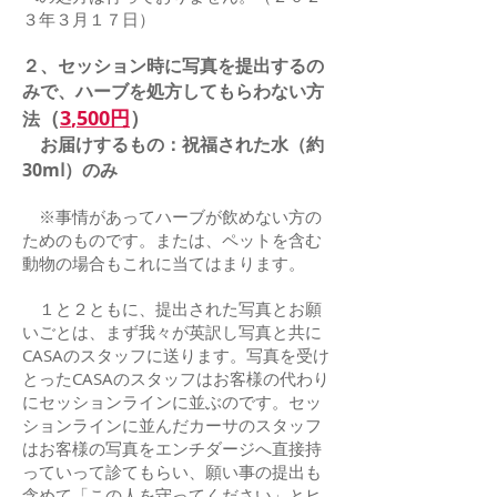
３年３月１７日）
２、セッション時に写真を提出するの
みで、ハーブを処方してもらわない方
（
3
,
500円
）
法
お届けするもの：祝福された水（約
30mⅼ）のみ
※事情があってハーブが飲めない方の
ためのものです。または、ペットを含む
動物の場合もこれに当てはまります。
１と２ともに、提出された写真とお願
いごとは、まず我々が英訳し写真と共に
CASAのスタッフに送ります。写真を受け
とったCASAのスタッフはお客様の代わり
にセッションラインに並ぶのです。セッ
ションラインに並んだカーサのスタッフ
はお客様の写真をエンチダージへ直接持
っていって診てもらい、願い事の提出も
含めて「この人を守ってください」とヒ