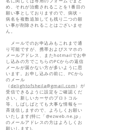
名に関しては専用のフォームでまと
め、それが治癒されることを1番目の
願い事としておりますので、病状・
病名を複数追加しても残り二つの願
い事が削除されることはございませ
ん。
メールでのお申込みもこれまで通
り可能ですが、携帯およびスマホの
メールアドレス、またhotmailでお申
し込みの方でこちらのPCからの返信
メールが届かない方が多いように思
います。お申し込みの前に、PCから
のメール
（
delightofsheila@gmail.com
）が
受信できるように設定をご確認くだ
さい。新しいカーサのプロトコル
等、しばしばとても大事な情報を一
斉送信しますので、よろしくお願い
いたします(特に「@ezweb.ne.jp」
のメールアドレスの方はよろしくお
願いします)。